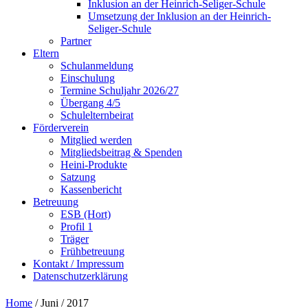
Inklusion an der Heinrich-Seliger-Schule
Umsetzung der Inklusion an der Heinrich-
Seliger-Schule
Partner
Eltern
Schulanmeldung
Einschulung
Termine Schuljahr 2026/27
Übergang 4/5
Schulelternbeirat
Förderverein
Mitglied werden
Mitgliedsbeitrag & Spenden
Heini-Produkte
Satzung
Kassenbericht
Betreuung
ESB (Hort)
Profil 1
Träger
Frühbetreuung
Kontakt / Impressum
Datenschutzerklärung
Home
/ Juni / 2017