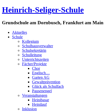
Heinrich-Seliger-Schule
Grundschule am Dornbusch, Frankfurt am Main
Aktuelles
Schule
Kollegium
Schulhausverwalter
Schulsekretärin
Schulleitung
Unterrichtszeiten
Fächer/Projekte
Chor
Englisch…
Garten AG
Gewaltprävention
Glück als Schulfach
Pausenengel
Veranstaltungen
Heinibasar
Heinilauf
Inklusion