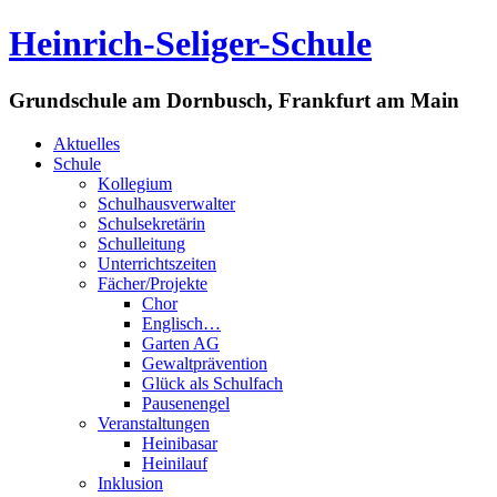
Heinrich-Seliger-Schule
Grundschule am Dornbusch, Frankfurt am Main
Aktuelles
Schule
Kollegium
Schulhausverwalter
Schulsekretärin
Schulleitung
Unterrichtszeiten
Fächer/Projekte
Chor
Englisch…
Garten AG
Gewaltprävention
Glück als Schulfach
Pausenengel
Veranstaltungen
Heinibasar
Heinilauf
Inklusion