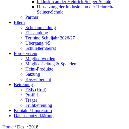
Inklusion an der Heinrich-Seliger-Schule
Umsetzung der Inklusion an der Heinrich-
Seliger-Schule
Partner
Eltern
Schulanmeldung
Einschulung
Termine Schuljahr 2026/27
Übergang 4/5
Schulelternbeirat
Förderverein
Mitglied werden
Mitgliedsbeitrag & Spenden
Heini-Produkte
Satzung
Kassenbericht
Betreuung
ESB (Hort)
Profil 1
Träger
Frühbetreuung
Kontakt / Impressum
Datenschutzerklärung
Home
/ Dez. / 2018