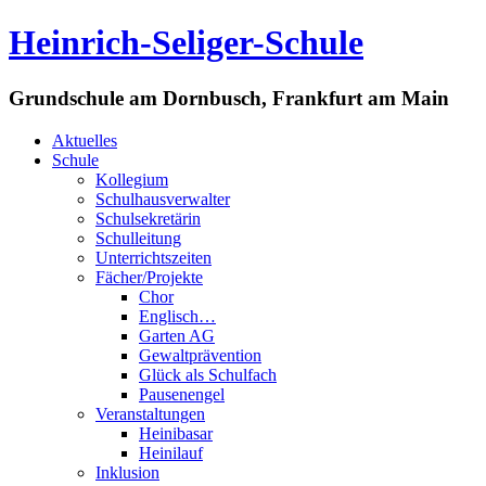
Heinrich-Seliger-Schule
Grundschule am Dornbusch, Frankfurt am Main
Aktuelles
Schule
Kollegium
Schulhausverwalter
Schulsekretärin
Schulleitung
Unterrichtszeiten
Fächer/Projekte
Chor
Englisch…
Garten AG
Gewaltprävention
Glück als Schulfach
Pausenengel
Veranstaltungen
Heinibasar
Heinilauf
Inklusion