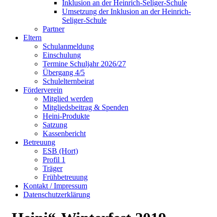
Inklusion an der Heinrich-Seliger-Schule
Umsetzung der Inklusion an der Heinrich-
Seliger-Schule
Partner
Eltern
Schulanmeldung
Einschulung
Termine Schuljahr 2026/27
Übergang 4/5
Schulelternbeirat
Förderverein
Mitglied werden
Mitgliedsbeitrag & Spenden
Heini-Produkte
Satzung
Kassenbericht
Betreuung
ESB (Hort)
Profil 1
Träger
Frühbetreuung
Kontakt / Impressum
Datenschutzerklärung