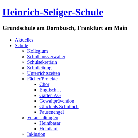
Heinrich-Seliger-Schule
Grundschule am Dornbusch, Frankfurt am Main
Aktuelles
Schule
Kollegium
Schulhausverwalter
Schulsekretärin
Schulleitung
Unterrichtszeiten
Fächer/Projekte
Chor
Englisch…
Garten AG
Gewaltprävention
Glück als Schulfach
Pausenengel
Veranstaltungen
Heinibasar
Heinilauf
Inklusion