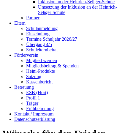
Inklusion an der Heinrich-Seliger-Schule
Umsetzung der Inklusion an der Heinrich-
Seliger-Schule
Partner
Eltern
Schulanmeldung
Einschulung
Termine Schuljahr 2026/27
Übergang 4/5
Schulelternbeirat
Förderverein
Mitglied werden
Mitgliedsbeitrag & Spenden
Heini-Produkte
Satzung
Kassenbericht
Betreuung
ESB (Hort)
Profil 1
Träger
Frühbetreuung
Kontakt / Impressum
Datenschutzerklärung