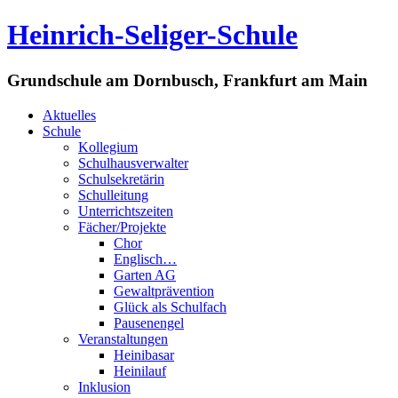
Heinrich-Seliger-Schule
Grundschule am Dornbusch, Frankfurt am Main
Aktuelles
Schule
Kollegium
Schulhausverwalter
Schulsekretärin
Schulleitung
Unterrichtszeiten
Fächer/Projekte
Chor
Englisch…
Garten AG
Gewaltprävention
Glück als Schulfach
Pausenengel
Veranstaltungen
Heinibasar
Heinilauf
Inklusion