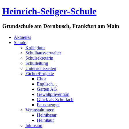
Heinrich-Seliger-Schule
Grundschule am Dornbusch, Frankfurt am Main
Aktuelles
Schule
Kollegium
Schulhausverwalter
Schulsekretärin
Schulleitung
Unterrichtszeiten
Fächer/Projekte
Chor
Englisch…
Garten AG
Gewaltprävention
Glück als Schulfach
Pausenengel
Veranstaltungen
Heinibasar
Heinilauf
Inklusion