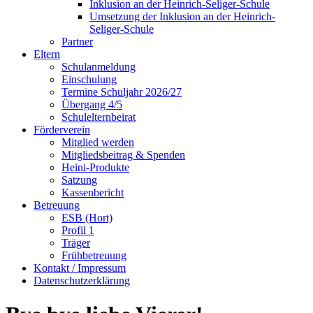
Inklusion an der Heinrich-Seliger-Schule
Umsetzung der Inklusion an der Heinrich-
Seliger-Schule
Partner
Eltern
Schulanmeldung
Einschulung
Termine Schuljahr 2026/27
Übergang 4/5
Schulelternbeirat
Förderverein
Mitglied werden
Mitgliedsbeitrag & Spenden
Heini-Produkte
Satzung
Kassenbericht
Betreuung
ESB (Hort)
Profil 1
Träger
Frühbetreuung
Kontakt / Impressum
Datenschutzerklärung