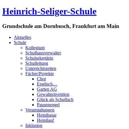
Heinrich-Seliger-Schule
Grundschule am Dornbusch, Frankfurt am Main
Aktuelles
Schule
Kollegium
Schulhausverwalter
Schulsekretärin
Schulleitung
Unterrichtszeiten
Fächer/Projekte
Chor
Englisch…
Garten AG
Gewaltprävention
Glück als Schulfach
Pausenengel
Veranstaltungen
Heinibasar
Heinilauf
Inklusion