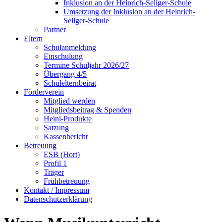
Inklusion an der Heinrich-Seliger-Schule
Umsetzung der Inklusion an der Heinrich-
Seliger-Schule
Partner
Eltern
Schulanmeldung
Einschulung
Termine Schuljahr 2026/27
Übergang 4/5
Schulelternbeirat
Förderverein
Mitglied werden
Mitgliedsbeitrag & Spenden
Heini-Produkte
Satzung
Kassenbericht
Betreuung
ESB (Hort)
Profil 1
Träger
Frühbetreuung
Kontakt / Impressum
Datenschutzerklärung