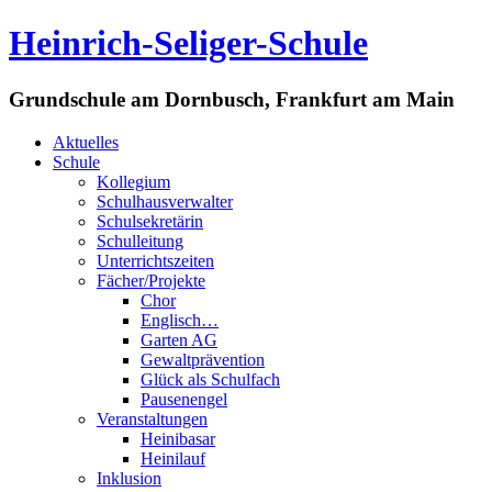
Heinrich-Seliger-Schule
Grundschule am Dornbusch, Frankfurt am Main
Aktuelles
Schule
Kollegium
Schulhausverwalter
Schulsekretärin
Schulleitung
Unterrichtszeiten
Fächer/Projekte
Chor
Englisch…
Garten AG
Gewaltprävention
Glück als Schulfach
Pausenengel
Veranstaltungen
Heinibasar
Heinilauf
Inklusion