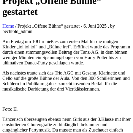
Projekt „Offene Bühne“
gestartet
Home
/ Projekt „Offene Bühne“ gestartet
-
6. Juni 2025
, by
bechtold_admin
Am Freitag um 10Uhr hieß es zum ersten Mal für die mutigen
Kinder „toi toi toi“ und „Bühne frei“. Eröffnet wurde das Programm
durch einen stimmungsvollen Beitrag der Tanz-AG, in dem binnen
weniger Minuten ein Spannungsbogen von Harry Potter bis zur
ultimativen Dance-Party geschlagen wurde.
Als nächstes traute sich das Trio AGC mit Gesang, Klarinette und
Cello auf die große Bühne der Aula. Von den 300 Schülerinnen und
Schülern im Publikum gab es zurecht tosenden Beifall für die
musikalische Darbietung der drei Viertklässlerinnen.
Foto: El
Tänzerisch überzeugten ebenso neun Girls aus der 3.Klasse mit ihrer
einstudierten Choreografie zu hinlänglich bekannter und
eingänglicher Partymusik. Da musste man als Zuschauer einfach