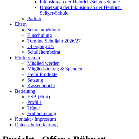
Inklusion an der Heinrich-Seliger-Schule
Umsetzung der Inklusion an der Heinrich-
Seliger-Schule
Partner
Eltern
Schulanmeldung
Einschulung
Termine Schuljahr 2026/27
Übergang 4/5
Schulelternbeirat
Förderverein
Mitglied werden
Mitgliedsbeitrag & Spenden
Heini-Produkte
Satzung
Kassenbericht
Betreuung
ESB (Hort)
Profil 1
Träger
Frühbetreuung
Kontakt / Impressum
Datenschutzerklärung