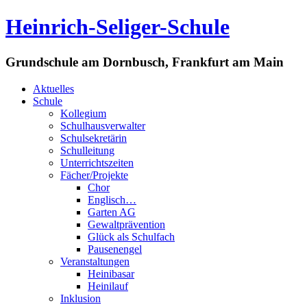
Heinrich-Seliger-Schule
Grundschule am Dornbusch, Frankfurt am Main
Aktuelles
Schule
Kollegium
Schulhausverwalter
Schulsekretärin
Schulleitung
Unterrichtszeiten
Fächer/Projekte
Chor
Englisch…
Garten AG
Gewaltprävention
Glück als Schulfach
Pausenengel
Veranstaltungen
Heinibasar
Heinilauf
Inklusion