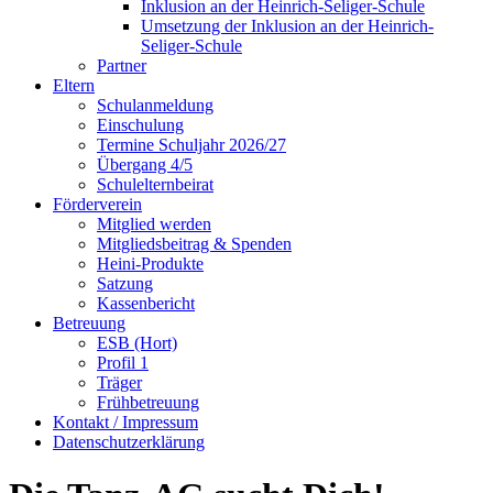
Inklusion an der Heinrich-Seliger-Schule
Umsetzung der Inklusion an der Heinrich-
Seliger-Schule
Partner
Eltern
Schulanmeldung
Einschulung
Termine Schuljahr 2026/27
Übergang 4/5
Schulelternbeirat
Förderverein
Mitglied werden
Mitgliedsbeitrag & Spenden
Heini-Produkte
Satzung
Kassenbericht
Betreuung
ESB (Hort)
Profil 1
Träger
Frühbetreuung
Kontakt / Impressum
Datenschutzerklärung