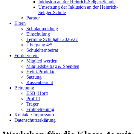
Inklusion an der Heinrich-Seliger-Schule
Umsetzung der Inklusion an der Heinrich-
Seliger-Schule
Partner
Eltern
Schulanmeldung
Einschulung
Termine Schuljahr 2026/27
Übergang 4/5
Schulelternbeirat
Förderverein
Mitglied werden
Mitgliedsbeitrag & Spenden
Heini-Produkte
Satzung
Kassenbericht
Betreuung
ESB (Hort)
Profil 1
Träger
Frühbetreuung
Kontakt / Impressum
Datenschutzerklärung