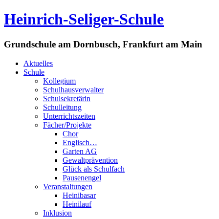
Heinrich-Seliger-Schule
Grundschule am Dornbusch, Frankfurt am Main
Aktuelles
Schule
Kollegium
Schulhausverwalter
Schulsekretärin
Schulleitung
Unterrichtszeiten
Fächer/Projekte
Chor
Englisch…
Garten AG
Gewaltprävention
Glück als Schulfach
Pausenengel
Veranstaltungen
Heinibasar
Heinilauf
Inklusion