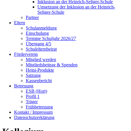
Inklusion an der Heinrich-Seliger-Schule
Umsetzung der Inklusion an der Heinrich-
Seliger-Schule
Partner
Eltern
Schulanmeldung
Einschulung
Termine Schuljahr 2026/27
Übergang 4/5
Schulelternbeirat
Förderverein
Mitglied werden
Mitgliedsbeitrag & Spenden
Heini-Produkte
Satzung
Kassenbericht
Betreuung
ESB (Hort)
Profil 1
Träger
Frühbetreuung
Kontakt / Impressum
Datenschutzerklärung