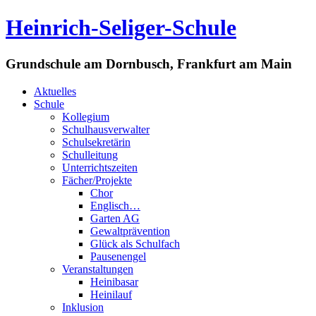
Heinrich-Seliger-Schule
Grundschule am Dornbusch, Frankfurt am Main
Aktuelles
Schule
Kollegium
Schulhausverwalter
Schulsekretärin
Schulleitung
Unterrichtszeiten
Fächer/Projekte
Chor
Englisch…
Garten AG
Gewaltprävention
Glück als Schulfach
Pausenengel
Veranstaltungen
Heinibasar
Heinilauf
Inklusion