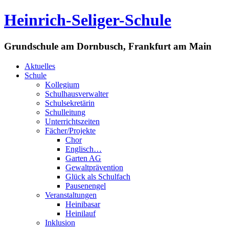
Heinrich-Seliger-Schule
Grundschule am Dornbusch, Frankfurt am Main
Aktuelles
Schule
Kollegium
Schulhausverwalter
Schulsekretärin
Schulleitung
Unterrichtszeiten
Fächer/Projekte
Chor
Englisch…
Garten AG
Gewaltprävention
Glück als Schulfach
Pausenengel
Veranstaltungen
Heinibasar
Heinilauf
Inklusion