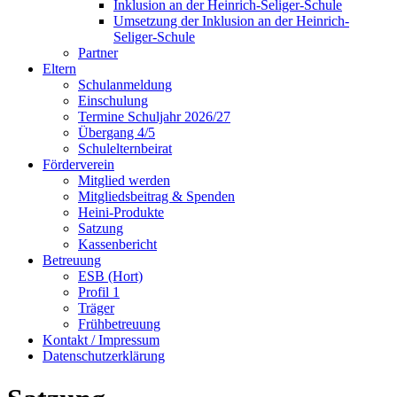
Inklusion an der Heinrich-Seliger-Schule
Umsetzung der Inklusion an der Heinrich-
Seliger-Schule
Partner
Eltern
Schulanmeldung
Einschulung
Termine Schuljahr 2026/27
Übergang 4/5
Schulelternbeirat
Förderverein
Mitglied werden
Mitgliedsbeitrag & Spenden
Heini-Produkte
Satzung
Kassenbericht
Betreuung
ESB (Hort)
Profil 1
Träger
Frühbetreuung
Kontakt / Impressum
Datenschutzerklärung