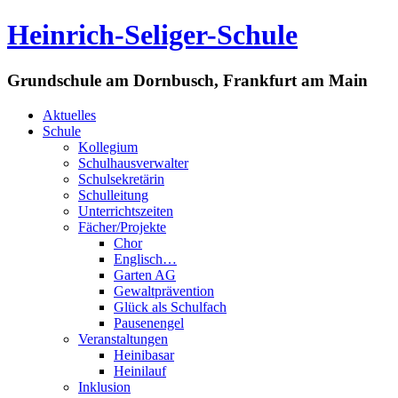
Heinrich-Seliger-Schule
Grundschule am Dornbusch, Frankfurt am Main
Aktuelles
Schule
Kollegium
Schulhausverwalter
Schulsekretärin
Schulleitung
Unterrichtszeiten
Fächer/Projekte
Chor
Englisch…
Garten AG
Gewaltprävention
Glück als Schulfach
Pausenengel
Veranstaltungen
Heinibasar
Heinilauf
Inklusion