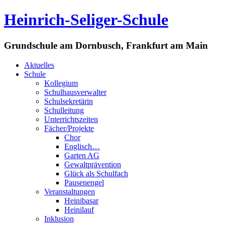
Heinrich-Seliger-Schule
Grundschule am Dornbusch, Frankfurt am Main
Aktuelles
Schule
Kollegium
Schulhausverwalter
Schulsekretärin
Schulleitung
Unterrichtszeiten
Fächer/Projekte
Chor
Englisch…
Garten AG
Gewaltprävention
Glück als Schulfach
Pausenengel
Veranstaltungen
Heinibasar
Heinilauf
Inklusion