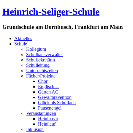
Heinrich-Seliger-Schule
Grundschule am Dornbusch, Frankfurt am Main
Aktuelles
Schule
Kollegium
Schulhausverwalter
Schulsekretärin
Schulleitung
Unterrichtszeiten
Fächer/Projekte
Chor
Englisch…
Garten AG
Gewaltprävention
Glück als Schulfach
Pausenengel
Veranstaltungen
Heinibasar
Heinilauf
Inklusion