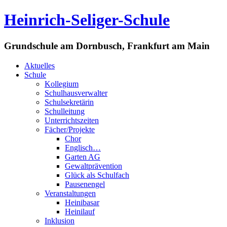
Heinrich-Seliger-Schule
Grundschule am Dornbusch, Frankfurt am Main
Aktuelles
Schule
Kollegium
Schulhausverwalter
Schulsekretärin
Schulleitung
Unterrichtszeiten
Fächer/Projekte
Chor
Englisch…
Garten AG
Gewaltprävention
Glück als Schulfach
Pausenengel
Veranstaltungen
Heinibasar
Heinilauf
Inklusion