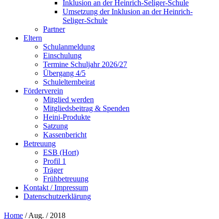
Inklusion an der Heinrich-Seliger-Schule
Umsetzung der Inklusion an der Heinrich-
Seliger-Schule
Partner
Eltern
Schulanmeldung
Einschulung
Termine Schuljahr 2026/27
Übergang 4/5
Schulelternbeirat
Förderverein
Mitglied werden
Mitgliedsbeitrag & Spenden
Heini-Produkte
Satzung
Kassenbericht
Betreuung
ESB (Hort)
Profil 1
Träger
Frühbetreuung
Kontakt / Impressum
Datenschutzerklärung
Home
/ Aug. / 2018