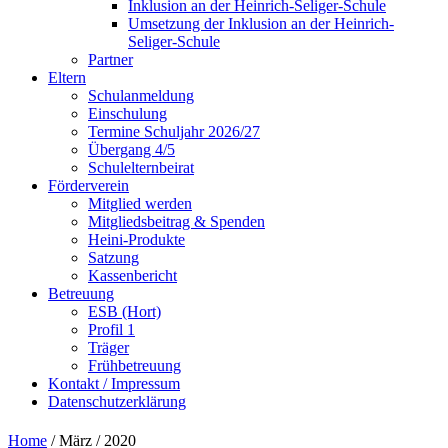
Inklusion an der Heinrich-Seliger-Schule
Umsetzung der Inklusion an der Heinrich-
Seliger-Schule
Partner
Eltern
Schulanmeldung
Einschulung
Termine Schuljahr 2026/27
Übergang 4/5
Schulelternbeirat
Förderverein
Mitglied werden
Mitgliedsbeitrag & Spenden
Heini-Produkte
Satzung
Kassenbericht
Betreuung
ESB (Hort)
Profil 1
Träger
Frühbetreuung
Kontakt / Impressum
Datenschutzerklärung
Home
/ März / 2020