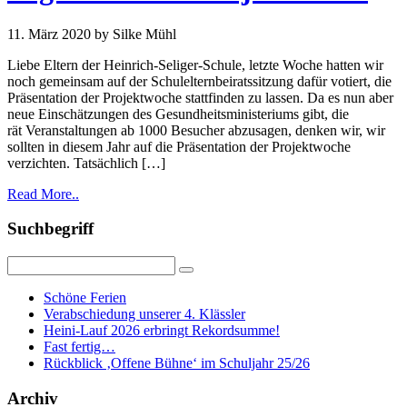
11. März 2020
by Silke Mühl
Liebe Eltern der Heinrich-Seliger-Schule, letzte Woche hatten wir
noch gemeinsam auf der Schulelternbeiratssitzung dafür votiert, die
Präsentation der Projektwoche stattfinden zu lassen. Da es nun aber
neue Einschätzungen des Gesundheitsministeriums gibt, die
rät Veranstaltungen ab 1000 Besucher abzusagen, denken wir, wir
sollten in diesem Jahr auf die Präsentation der Projektwoche
verzichten. Tatsächlich […]
Read More..
Suchbegriff
Schöne Ferien
Verabschiedung unserer 4. Klässler
Heini-Lauf 2026 erbringt Rekordsumme!
Fast fertig…
Rückblick ‚Offene Bühne‘ im Schuljahr 25/26
Archiv