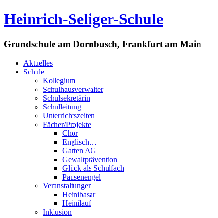
Heinrich-Seliger-Schule
Grundschule am Dornbusch, Frankfurt am Main
Aktuelles
Schule
Kollegium
Schulhausverwalter
Schulsekretärin
Schulleitung
Unterrichtszeiten
Fächer/Projekte
Chor
Englisch…
Garten AG
Gewaltprävention
Glück als Schulfach
Pausenengel
Veranstaltungen
Heinibasar
Heinilauf
Inklusion