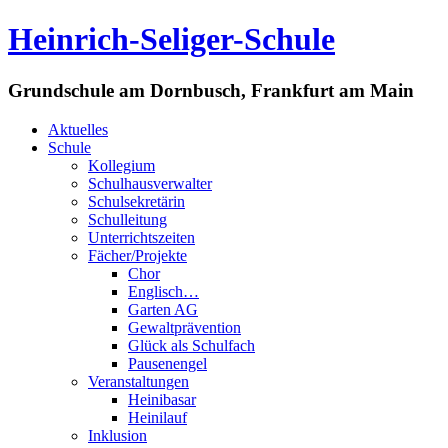
Heinrich-Seliger-Schule
Grundschule am Dornbusch, Frankfurt am Main
Aktuelles
Schule
Kollegium
Schulhausverwalter
Schulsekretärin
Schulleitung
Unterrichtszeiten
Fächer/Projekte
Chor
Englisch…
Garten AG
Gewaltprävention
Glück als Schulfach
Pausenengel
Veranstaltungen
Heinibasar
Heinilauf
Inklusion