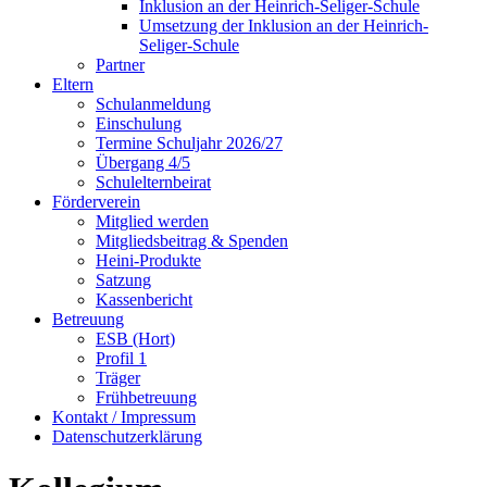
Inklusion an der Heinrich-Seliger-Schule
Umsetzung der Inklusion an der Heinrich-
Seliger-Schule
Partner
Eltern
Schulanmeldung
Einschulung
Termine Schuljahr 2026/27
Übergang 4/5
Schulelternbeirat
Förderverein
Mitglied werden
Mitgliedsbeitrag & Spenden
Heini-Produkte
Satzung
Kassenbericht
Betreuung
ESB (Hort)
Profil 1
Träger
Frühbetreuung
Kontakt / Impressum
Datenschutzerklärung