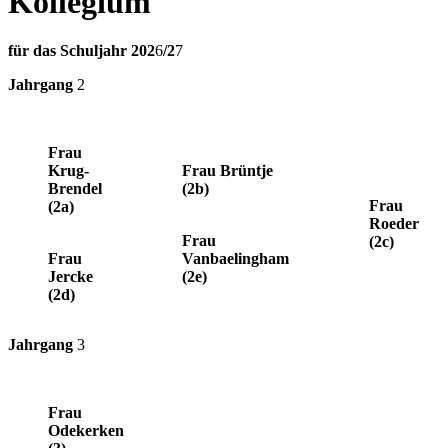
Kollegium
für das Schuljahr 202
6
/2
7
Jahrgang
2
Frau
Krug-
Frau Brüntje
Brendel
(2b)
Frau
(2a)
Roeder
Frau
(2c)
Frau
Vanbaelingham
Jercke
(2e)
(2d)
Jahrgang
3
Frau
Odekerken