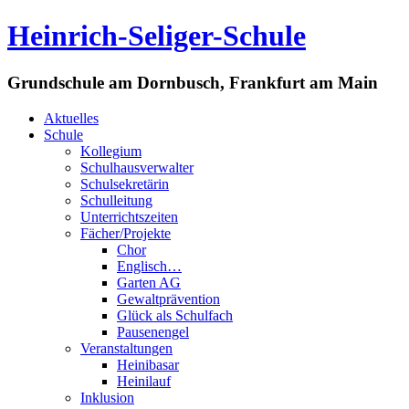
Heinrich-Seliger-Schule
Grundschule am Dornbusch, Frankfurt am Main
Aktuelles
Schule
Kollegium
Schulhausverwalter
Schulsekretärin
Schulleitung
Unterrichtszeiten
Fächer/Projekte
Chor
Englisch…
Garten AG
Gewaltprävention
Glück als Schulfach
Pausenengel
Veranstaltungen
Heinibasar
Heinilauf
Inklusion