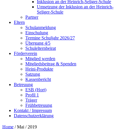
Inklusion an der Heinrich-Seliger-Schule
Umsetzung der Inklusion an der Heinrich-
Seliger-Schule
Partner
Eltern
Schulanmeldung
Einschulung
Termine Schuljahr 2026/27
Übergang 4/5
Schulelternbeirat
Förderverein
Mitglied werden
Mitgliedsbeitrag & Spenden
Heini-Produkte
Satzung
Kassenbericht
Betreuung
ESB (Hort)
Profil 1
Träger
Frühbetreuung
Kontakt / Impressum
Datenschutzerklärung
Home
/ Mai / 2019