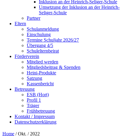
Inklusion an der Heinrich-Seliger-Schule
Umsetzung der Inklusion an der Heinrich-
Seliger-Schule
Partner
Eltern
Schulanmeldung
Einschulung
Termine Schuljahr 2026/27
Übergang 4/5
Schulelternbeirat
Förderverein
Mitglied werden
Mitgliedsbeitrag & Spenden
Heini-Produkte
Satzung
Kassenbericht
Betreuung
ESB (Hort)
Profil 1
Träger
Frühbetreuung
Kontakt / Impressum
Datenschutzerklärung
Home
/ Okt. / 2022