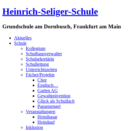
Heinrich-Seliger-Schule
Grundschule am Dornbusch, Frankfurt am Main
Aktuelles
Schule
Kollegium
Schulhausverwalter
Schulsekretärin
Schulleitung
Unterrichtszeiten
Fächer/Projekte
Chor
Englisch…
Garten AG
Gewaltprävention
Glück als Schulfach
Pausenengel
Veranstaltungen
Heinibasar
Heinilauf
Inklusion