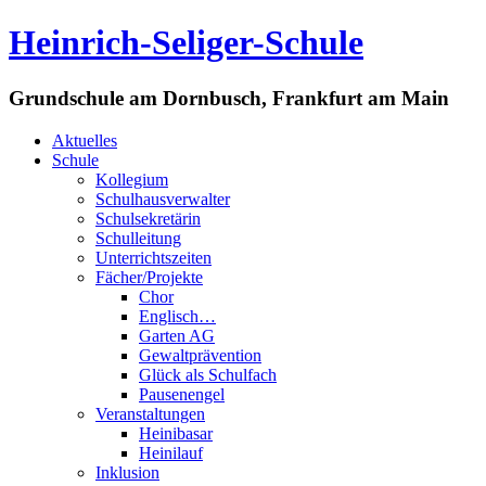
Heinrich-Seliger-Schule
Grundschule am Dornbusch, Frankfurt am Main
Aktuelles
Schule
Kollegium
Schulhausverwalter
Schulsekretärin
Schulleitung
Unterrichtszeiten
Fächer/Projekte
Chor
Englisch…
Garten AG
Gewaltprävention
Glück als Schulfach
Pausenengel
Veranstaltungen
Heinibasar
Heinilauf
Inklusion