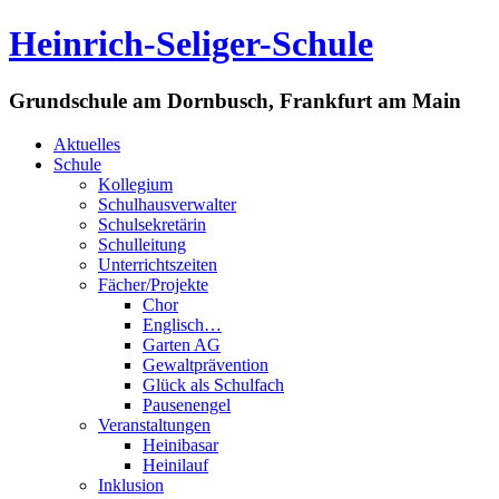
Heinrich-Seliger-Schule
Grundschule am Dornbusch, Frankfurt am Main
Aktuelles
Schule
Kollegium
Schulhausverwalter
Schulsekretärin
Schulleitung
Unterrichtszeiten
Fächer/Projekte
Chor
Englisch…
Garten AG
Gewaltprävention
Glück als Schulfach
Pausenengel
Veranstaltungen
Heinibasar
Heinilauf
Inklusion