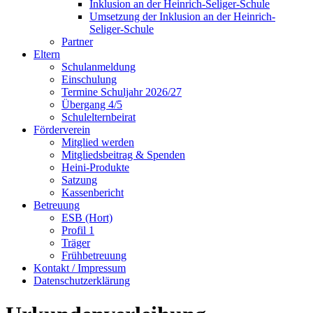
Inklusion an der Heinrich-Seliger-Schule
Umsetzung der Inklusion an der Heinrich-
Seliger-Schule
Partner
Eltern
Schulanmeldung
Einschulung
Termine Schuljahr 2026/27
Übergang 4/5
Schulelternbeirat
Förderverein
Mitglied werden
Mitgliedsbeitrag & Spenden
Heini-Produkte
Satzung
Kassenbericht
Betreuung
ESB (Hort)
Profil 1
Träger
Frühbetreuung
Kontakt / Impressum
Datenschutzerklärung