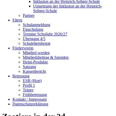
Inklusion an der Heinrich-Seliger-Schule
Umsetzung der Inklusion an der Heinrich-
Seliger-Schule
Partner
Eltern
Schulanmeldung
Einschulung
Termine Schuljahr 2026/27
Übergang 4/5
Schulelternbeirat
Förderverein
Mitglied werden
Mitgliedsbeitrag & Spenden
Heini-Produkte
Satzung
Kassenbericht
Betreuung
ESB (Hort)
Profil 1
Träger
Frühbetreuung
Kontakt / Impressum
Datenschutzerklärung