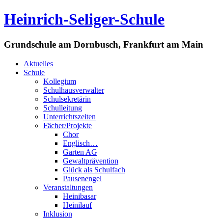
Heinrich-Seliger-Schule
Grundschule am Dornbusch, Frankfurt am Main
Aktuelles
Schule
Kollegium
Schulhausverwalter
Schulsekretärin
Schulleitung
Unterrichtszeiten
Fächer/Projekte
Chor
Englisch…
Garten AG
Gewaltprävention
Glück als Schulfach
Pausenengel
Veranstaltungen
Heinibasar
Heinilauf
Inklusion