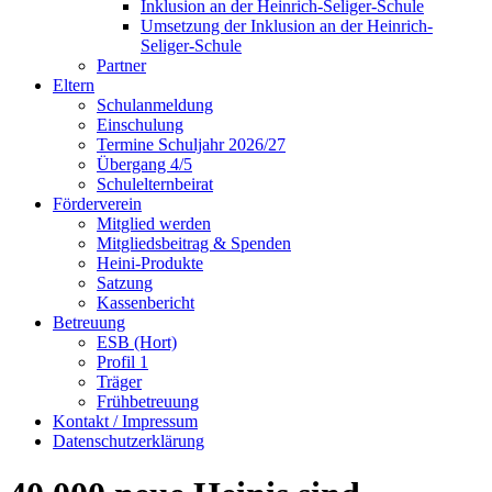
Inklusion an der Heinrich-Seliger-Schule
Umsetzung der Inklusion an der Heinrich-
Seliger-Schule
Partner
Eltern
Schulanmeldung
Einschulung
Termine Schuljahr 2026/27
Übergang 4/5
Schulelternbeirat
Förderverein
Mitglied werden
Mitgliedsbeitrag & Spenden
Heini-Produkte
Satzung
Kassenbericht
Betreuung
ESB (Hort)
Profil 1
Träger
Frühbetreuung
Kontakt / Impressum
Datenschutzerklärung