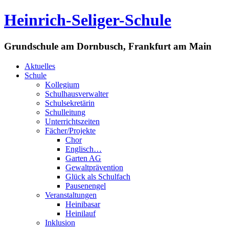
Heinrich-Seliger-Schule
Grundschule am Dornbusch, Frankfurt am Main
Aktuelles
Schule
Kollegium
Schulhausverwalter
Schulsekretärin
Schulleitung
Unterrichtszeiten
Fächer/Projekte
Chor
Englisch…
Garten AG
Gewaltprävention
Glück als Schulfach
Pausenengel
Veranstaltungen
Heinibasar
Heinilauf
Inklusion