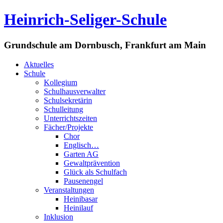
Heinrich-Seliger-Schule
Grundschule am Dornbusch, Frankfurt am Main
Aktuelles
Schule
Kollegium
Schulhausverwalter
Schulsekretärin
Schulleitung
Unterrichtszeiten
Fächer/Projekte
Chor
Englisch…
Garten AG
Gewaltprävention
Glück als Schulfach
Pausenengel
Veranstaltungen
Heinibasar
Heinilauf
Inklusion