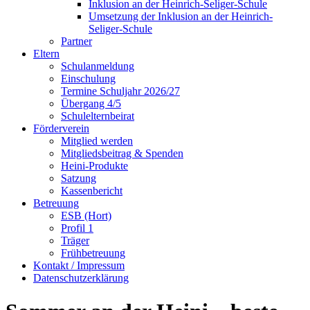
Inklusion an der Heinrich-Seliger-Schule
Umsetzung der Inklusion an der Heinrich-
Seliger-Schule
Partner
Eltern
Schulanmeldung
Einschulung
Termine Schuljahr 2026/27
Übergang 4/5
Schulelternbeirat
Förderverein
Mitglied werden
Mitgliedsbeitrag & Spenden
Heini-Produkte
Satzung
Kassenbericht
Betreuung
ESB (Hort)
Profil 1
Träger
Frühbetreuung
Kontakt / Impressum
Datenschutzerklärung