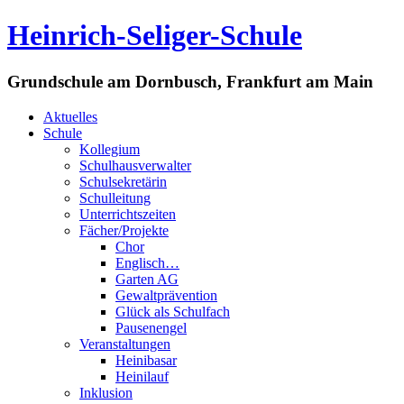
Heinrich-Seliger-Schule
Grundschule am Dornbusch, Frankfurt am Main
Aktuelles
Schule
Kollegium
Schulhausverwalter
Schulsekretärin
Schulleitung
Unterrichtszeiten
Fächer/Projekte
Chor
Englisch…
Garten AG
Gewaltprävention
Glück als Schulfach
Pausenengel
Veranstaltungen
Heinibasar
Heinilauf
Inklusion