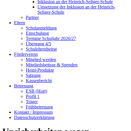
Inklusion an der Heinrich-Seliger-Schule
Umsetzung der Inklusion an der Heinrich-
Seliger-Schule
Partner
Eltern
Schulanmeldung
Einschulung
Termine Schuljahr 2026/27
Übergang 4/5
Schulelternbeirat
Förderverein
Mitglied werden
Mitgliedsbeitrag & Spenden
Heini-Produkte
Satzung
Kassenbericht
Betreuung
ESB (Hort)
Profil 1
Träger
Frühbetreuung
Kontakt / Impressum
Datenschutzerklärung