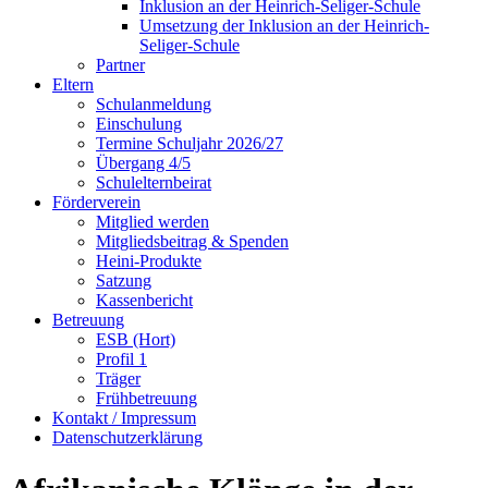
Inklusion an der Heinrich-Seliger-Schule
Umsetzung der Inklusion an der Heinrich-
Seliger-Schule
Partner
Eltern
Schulanmeldung
Einschulung
Termine Schuljahr 2026/27
Übergang 4/5
Schulelternbeirat
Förderverein
Mitglied werden
Mitgliedsbeitrag & Spenden
Heini-Produkte
Satzung
Kassenbericht
Betreuung
ESB (Hort)
Profil 1
Träger
Frühbetreuung
Kontakt / Impressum
Datenschutzerklärung