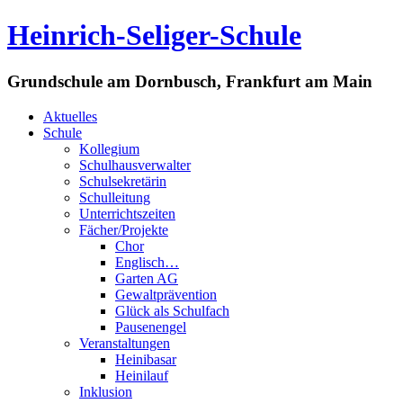
Heinrich-Seliger-Schule
Grundschule am Dornbusch, Frankfurt am Main
Aktuelles
Schule
Kollegium
Schulhausverwalter
Schulsekretärin
Schulleitung
Unterrichtszeiten
Fächer/Projekte
Chor
Englisch…
Garten AG
Gewaltprävention
Glück als Schulfach
Pausenengel
Veranstaltungen
Heinibasar
Heinilauf
Inklusion