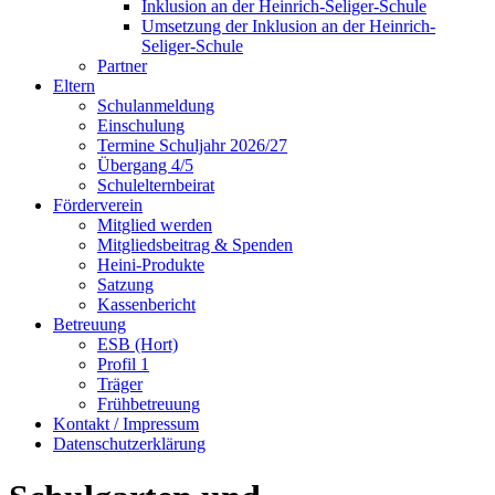
Inklusion an der Heinrich-Seliger-Schule
Umsetzung der Inklusion an der Heinrich-
Seliger-Schule
Partner
Eltern
Schulanmeldung
Einschulung
Termine Schuljahr 2026/27
Übergang 4/5
Schulelternbeirat
Förderverein
Mitglied werden
Mitgliedsbeitrag & Spenden
Heini-Produkte
Satzung
Kassenbericht
Betreuung
ESB (Hort)
Profil 1
Träger
Frühbetreuung
Kontakt / Impressum
Datenschutzerklärung