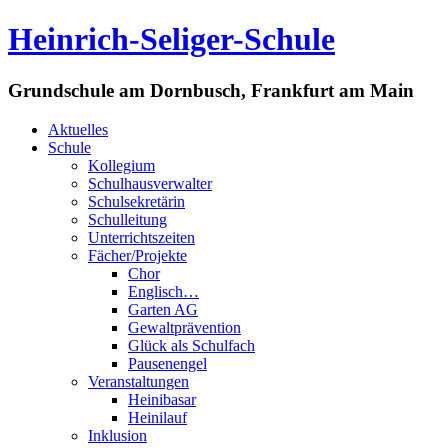
Heinrich-Seliger-Schule
Grundschule am Dornbusch, Frankfurt am Main
Aktuelles
Schule
Kollegium
Schulhausverwalter
Schulsekretärin
Schulleitung
Unterrichtszeiten
Fächer/Projekte
Chor
Englisch…
Garten AG
Gewaltprävention
Glück als Schulfach
Pausenengel
Veranstaltungen
Heinibasar
Heinilauf
Inklusion