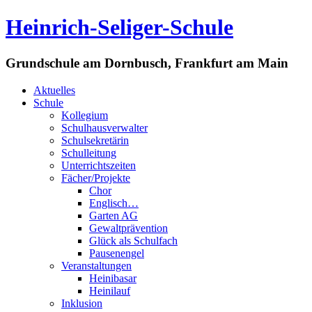
Heinrich-Seliger-Schule
Grundschule am Dornbusch, Frankfurt am Main
Aktuelles
Schule
Kollegium
Schulhausverwalter
Schulsekretärin
Schulleitung
Unterrichtszeiten
Fächer/Projekte
Chor
Englisch…
Garten AG
Gewaltprävention
Glück als Schulfach
Pausenengel
Veranstaltungen
Heinibasar
Heinilauf
Inklusion