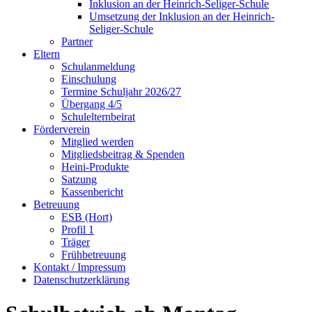
Inklusion an der Heinrich-Seliger-Schule
Umsetzung der Inklusion an der Heinrich-
Seliger-Schule
Partner
Eltern
Schulanmeldung
Einschulung
Termine Schuljahr 2026/27
Übergang 4/5
Schulelternbeirat
Förderverein
Mitglied werden
Mitgliedsbeitrag & Spenden
Heini-Produkte
Satzung
Kassenbericht
Betreuung
ESB (Hort)
Profil 1
Träger
Frühbetreuung
Kontakt / Impressum
Datenschutzerklärung