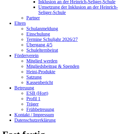
Inklusion an der Heinrich-Seliger-Schule
Umsetzung der Inklusion an der Heinrich-
Seliger-Schule
Partner
Eltern
Schulanmeldung
Einschulung
Termine Schuljahr 2026/27
Übergang 4/5
Schulelternbeirat
Förderverein
Mitglied werden
Mitgliedsbeitrag & Spenden
Heini-Produkte
Satzung
Kassenbericht
Betreuung
ESB (Hort)
Profil 1
Träger
Frühbetreuung
Kontakt / Impressum
Datenschutzerklärung