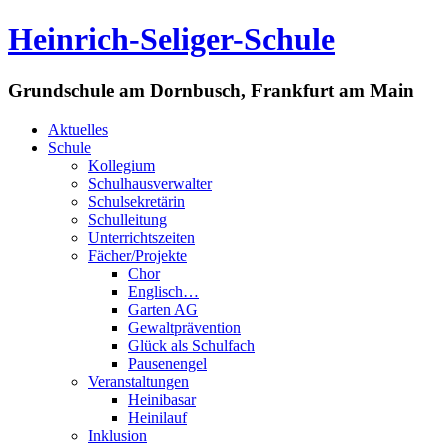
Heinrich-Seliger-Schule
Grundschule am Dornbusch, Frankfurt am Main
Aktuelles
Schule
Kollegium
Schulhausverwalter
Schulsekretärin
Schulleitung
Unterrichtszeiten
Fächer/Projekte
Chor
Englisch…
Garten AG
Gewaltprävention
Glück als Schulfach
Pausenengel
Veranstaltungen
Heinibasar
Heinilauf
Inklusion