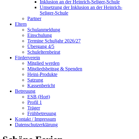
Inklusion an der Heinrich-Seliger-Schule
Umsetzung der Inklusion an der Heinrich-
Seliger-Schule
Partner
Eltern
Schulanmeldung
Einschulung
Termine Schuljahr 2026/27
Übergang 4/5
Schulelternbeirat
Förderverein
Mitglied werden
Mitgliedsbeitrag & Spenden
Heini-Produkte
Satzung
Kassenbericht
Betreuung
ESB (Hort)
Profil 1
Träger
Frühbetreuung
Kontakt / Impressum
Datenschutzerklärung