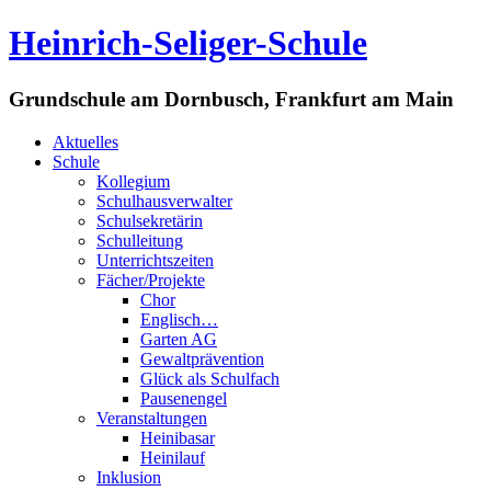
Heinrich-Seliger-Schule
Grundschule am Dornbusch, Frankfurt am Main
Aktuelles
Schule
Kollegium
Schulhausverwalter
Schulsekretärin
Schulleitung
Unterrichtszeiten
Fächer/Projekte
Chor
Englisch…
Garten AG
Gewaltprävention
Glück als Schulfach
Pausenengel
Veranstaltungen
Heinibasar
Heinilauf
Inklusion