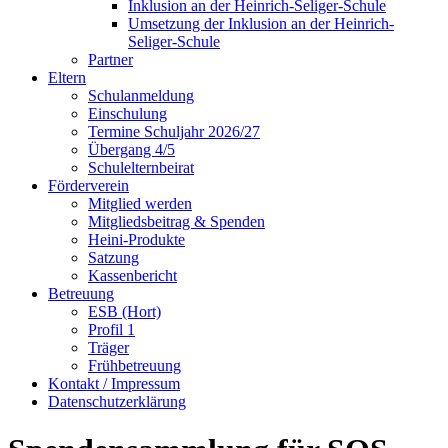
Inklusion an der Heinrich-Seliger-Schule
Umsetzung der Inklusion an der Heinrich-
Seliger-Schule
Partner
Eltern
Schulanmeldung
Einschulung
Termine Schuljahr 2026/27
Übergang 4/5
Schulelternbeirat
Förderverein
Mitglied werden
Mitgliedsbeitrag & Spenden
Heini-Produkte
Satzung
Kassenbericht
Betreuung
ESB (Hort)
Profil 1
Träger
Frühbetreuung
Kontakt / Impressum
Datenschutzerklärung