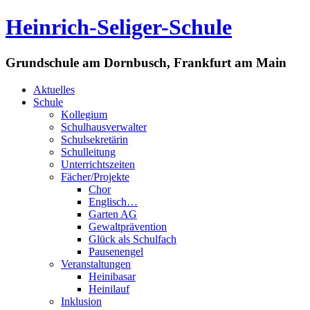
Heinrich-Seliger-Schule
Grundschule am Dornbusch, Frankfurt am Main
Aktuelles
Schule
Kollegium
Schulhausverwalter
Schulsekretärin
Schulleitung
Unterrichtszeiten
Fächer/Projekte
Chor
Englisch…
Garten AG
Gewaltprävention
Glück als Schulfach
Pausenengel
Veranstaltungen
Heinibasar
Heinilauf
Inklusion