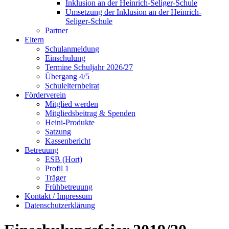
Inklusion an der Heinrich-Seliger-Schule
Umsetzung der Inklusion an der Heinrich-
Seliger-Schule
Partner
Eltern
Schulanmeldung
Einschulung
Termine Schuljahr 2026/27
Übergang 4/5
Schulelternbeirat
Förderverein
Mitglied werden
Mitgliedsbeitrag & Spenden
Heini-Produkte
Satzung
Kassenbericht
Betreuung
ESB (Hort)
Profil 1
Träger
Frühbetreuung
Kontakt / Impressum
Datenschutzerklärung