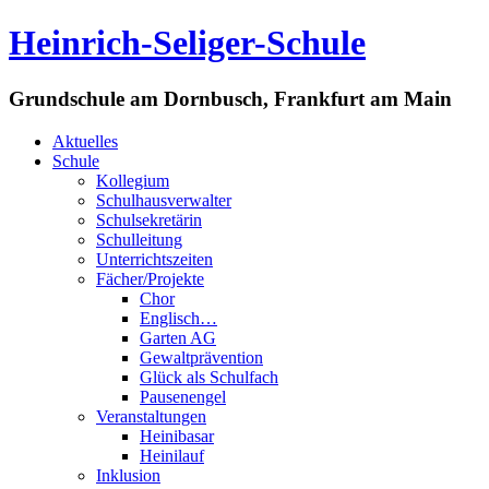
Heinrich-Seliger-Schule
Grundschule am Dornbusch, Frankfurt am Main
Aktuelles
Schule
Kollegium
Schulhausverwalter
Schulsekretärin
Schulleitung
Unterrichtszeiten
Fächer/Projekte
Chor
Englisch…
Garten AG
Gewaltprävention
Glück als Schulfach
Pausenengel
Veranstaltungen
Heinibasar
Heinilauf
Inklusion