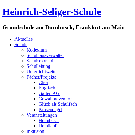
Heinrich-Seliger-Schule
Grundschule am Dornbusch, Frankfurt am Main
Aktuelles
Schule
Kollegium
Schulhausverwalter
Schulsekretärin
Schulleitung
Unterrichtszeiten
Fächer/Projekte
Chor
Englisch…
Garten AG
Gewaltprävention
Glück als Schulfach
Pausenengel
Veranstaltungen
Heinibasar
Heinilauf
Inklusion