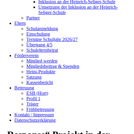
Inklusion an der Heinrich-Seliger-Schule
Umsetzung der Inklusion an der Heinrich-
Seliger-Schule
Partner
Eltern
Schulanmeldung
Einschulung
Termine Schuljahr 2026/27
Übergang 4/5
Schulelternbeirat
Förderverein
Mitglied werden
Mitgliedsbeitrag & Spenden
Heini-Produkte
Satzung
Kassenbericht
Betreuung
ESB (Hort)
Profil 1
Träger
Frühbetreuung
Kontakt / Impressum
Datenschutzerklärung