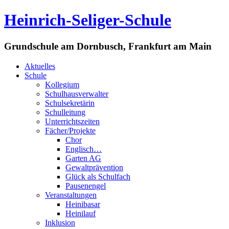
Heinrich-Seliger-Schule
Grundschule am Dornbusch, Frankfurt am Main
Aktuelles
Schule
Kollegium
Schulhausverwalter
Schulsekretärin
Schulleitung
Unterrichtszeiten
Fächer/Projekte
Chor
Englisch…
Garten AG
Gewaltprävention
Glück als Schulfach
Pausenengel
Veranstaltungen
Heinibasar
Heinilauf
Inklusion