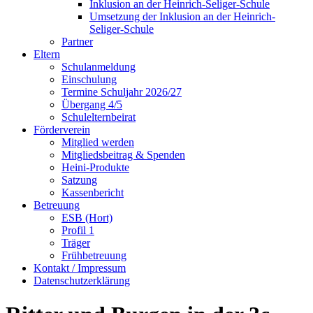
Inklusion an der Heinrich-Seliger-Schule
Umsetzung der Inklusion an der Heinrich-
Seliger-Schule
Partner
Eltern
Schulanmeldung
Einschulung
Termine Schuljahr 2026/27
Übergang 4/5
Schulelternbeirat
Förderverein
Mitglied werden
Mitgliedsbeitrag & Spenden
Heini-Produkte
Satzung
Kassenbericht
Betreuung
ESB (Hort)
Profil 1
Träger
Frühbetreuung
Kontakt / Impressum
Datenschutzerklärung