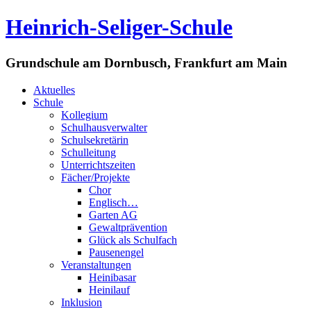
Heinrich-Seliger-Schule
Grundschule am Dornbusch, Frankfurt am Main
Aktuelles
Schule
Kollegium
Schulhausverwalter
Schulsekretärin
Schulleitung
Unterrichtszeiten
Fächer/Projekte
Chor
Englisch…
Garten AG
Gewaltprävention
Glück als Schulfach
Pausenengel
Veranstaltungen
Heinibasar
Heinilauf
Inklusion