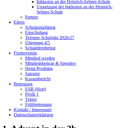
Inklusion an der Heinrich-Seliger-Schule
Umsetzung der Inklusion an der Heinrich-
Seliger-Schule
Partner
Eltern
Schulanmeldung
Einschulung
Termine Schuljahr 2026/27
Übergang 4/5
Schulelternbeirat
Förderverein
Mitglied werden
Mitgliedsbeitrag & Spenden
Heini-Produkte
Satzung
Kassenbericht
Betreuung
ESB (Hort)
Profil 1
Träger
Frühbetreuung
Kontakt / Impressum
Datenschutzerklärung