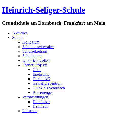
Heinrich-Seliger-Schule
Grundschule am Dornbusch, Frankfurt am Main
Aktuelles
Schule
Kollegium
Schulhausverwalter
Schulsekretärin
Schulleitung
Unterrichtszeiten
Fächer/Projekte
Chor
Englisch…
Garten AG
Gewaltprävention
Glück als Schulfach
Pausenengel
Veranstaltungen
Heinibasar
Heinilauf
Inklusion