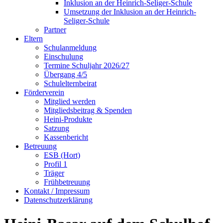
Inklusion an der Heinrich-Seliger-Schule
Umsetzung der Inklusion an der Heinrich-
Seliger-Schule
Partner
Eltern
Schulanmeldung
Einschulung
Termine Schuljahr 2026/27
Übergang 4/5
Schulelternbeirat
Förderverein
Mitglied werden
Mitgliedsbeitrag & Spenden
Heini-Produkte
Satzung
Kassenbericht
Betreuung
ESB (Hort)
Profil 1
Träger
Frühbetreuung
Kontakt / Impressum
Datenschutzerklärung