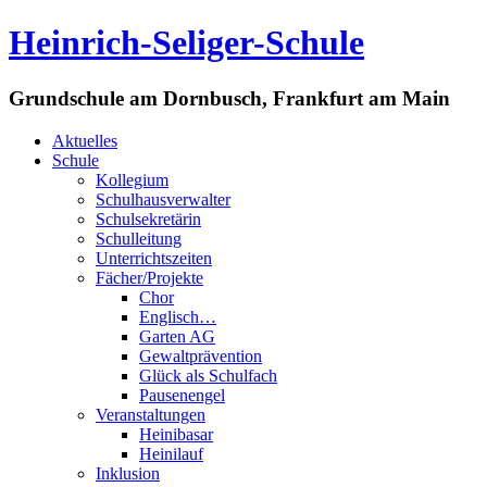
Heinrich-Seliger-Schule
Grundschule am Dornbusch, Frankfurt am Main
Aktuelles
Schule
Kollegium
Schulhausverwalter
Schulsekretärin
Schulleitung
Unterrichtszeiten
Fächer/Projekte
Chor
Englisch…
Garten AG
Gewaltprävention
Glück als Schulfach
Pausenengel
Veranstaltungen
Heinibasar
Heinilauf
Inklusion