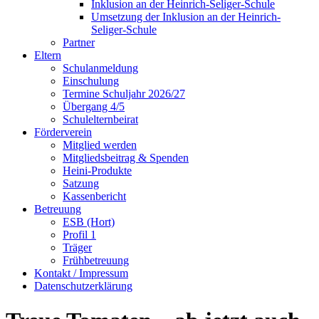
Inklusion an der Heinrich-Seliger-Schule
Umsetzung der Inklusion an der Heinrich-
Seliger-Schule
Partner
Eltern
Schulanmeldung
Einschulung
Termine Schuljahr 2026/27
Übergang 4/5
Schulelternbeirat
Förderverein
Mitglied werden
Mitgliedsbeitrag & Spenden
Heini-Produkte
Satzung
Kassenbericht
Betreuung
ESB (Hort)
Profil 1
Träger
Frühbetreuung
Kontakt / Impressum
Datenschutzerklärung