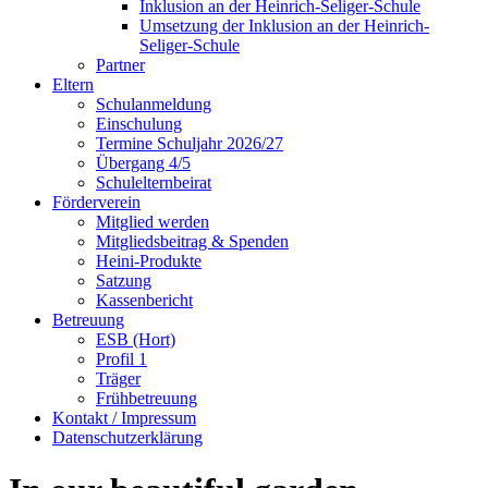
Inklusion an der Heinrich-Seliger-Schule
Umsetzung der Inklusion an der Heinrich-
Seliger-Schule
Partner
Eltern
Schulanmeldung
Einschulung
Termine Schuljahr 2026/27
Übergang 4/5
Schulelternbeirat
Förderverein
Mitglied werden
Mitgliedsbeitrag & Spenden
Heini-Produkte
Satzung
Kassenbericht
Betreuung
ESB (Hort)
Profil 1
Träger
Frühbetreuung
Kontakt / Impressum
Datenschutzerklärung