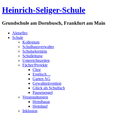
Heinrich-Seliger-Schule
Grundschule am Dornbusch, Frankfurt am Main
Aktuelles
Schule
Kollegium
Schulhausverwalter
Schulsekretärin
Schulleitung
Unterrichtszeiten
Fächer/Projekte
Chor
Englisch…
Garten AG
Gewaltprävention
Glück als Schulfach
Pausenengel
Veranstaltungen
Heinibasar
Heinilauf
Inklusion