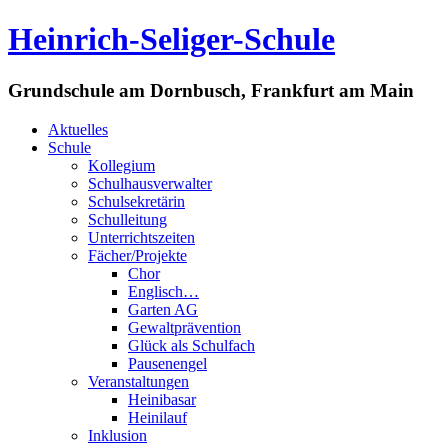
Heinrich-Seliger-Schule
Grundschule am Dornbusch, Frankfurt am Main
Aktuelles
Schule
Kollegium
Schulhausverwalter
Schulsekretärin
Schulleitung
Unterrichtszeiten
Fächer/Projekte
Chor
Englisch…
Garten AG
Gewaltprävention
Glück als Schulfach
Pausenengel
Veranstaltungen
Heinibasar
Heinilauf
Inklusion