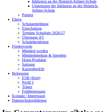
Inklusion an der Heinrich-Seliger-Schule
Umsetzung der Inklusion an der Heinrich-
Seliger-Schule
Partner
Eltern
Schulanmeldung
Einschulung
Termine Schuljahr 2026/27
Übergang 4/5
Schulelternbeirat
Förderverein
Mitglied werden
Mitgliedsbeitrag & Spenden
Heini-Produkte
Satzung
Kassenbericht
Betreuung
ESB (Hort)
Profil 1
Träger
Frühbetreuung
Kontakt / Impressum
Datenschutzerklärung