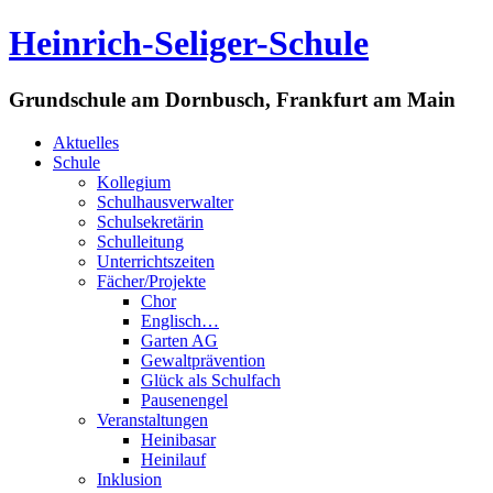
Heinrich-Seliger-Schule
Grundschule am Dornbusch, Frankfurt am Main
Aktuelles
Schule
Kollegium
Schulhausverwalter
Schulsekretärin
Schulleitung
Unterrichtszeiten
Fächer/Projekte
Chor
Englisch…
Garten AG
Gewaltprävention
Glück als Schulfach
Pausenengel
Veranstaltungen
Heinibasar
Heinilauf
Inklusion