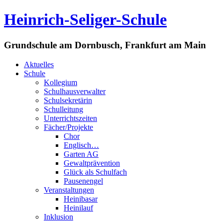
Heinrich-Seliger-Schule
Grundschule am Dornbusch, Frankfurt am Main
Aktuelles
Schule
Kollegium
Schulhausverwalter
Schulsekretärin
Schulleitung
Unterrichtszeiten
Fächer/Projekte
Chor
Englisch…
Garten AG
Gewaltprävention
Glück als Schulfach
Pausenengel
Veranstaltungen
Heinibasar
Heinilauf
Inklusion