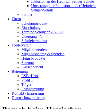
Inklusion an der Heinrich-Seliger-Schule
Umsetzung der Inklusion an der Heinrich-
Seliger-Schule
Partner
Eltern
Schulanmeldung
Einschulung
Termine Schuljahr 2026/27
Übergang 4/5
Schulelternbeirat
Förderverein
Mitglied werden
Mitgliedsbeitrag & Spenden
Heini-Produkte
Satzung
Kassenbericht
Betreuung
ESB (Hort)
Profil 1
Träger
Frühbetreuung
Kontakt / Impressum
Datenschutzerklärung