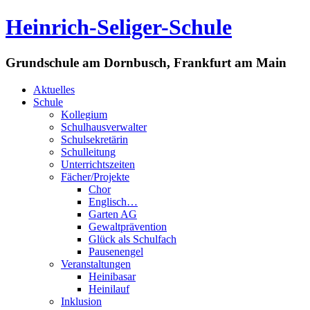
Heinrich-Seliger-Schule
Grundschule am Dornbusch, Frankfurt am Main
Aktuelles
Schule
Kollegium
Schulhausverwalter
Schulsekretärin
Schulleitung
Unterrichtszeiten
Fächer/Projekte
Chor
Englisch…
Garten AG
Gewaltprävention
Glück als Schulfach
Pausenengel
Veranstaltungen
Heinibasar
Heinilauf
Inklusion