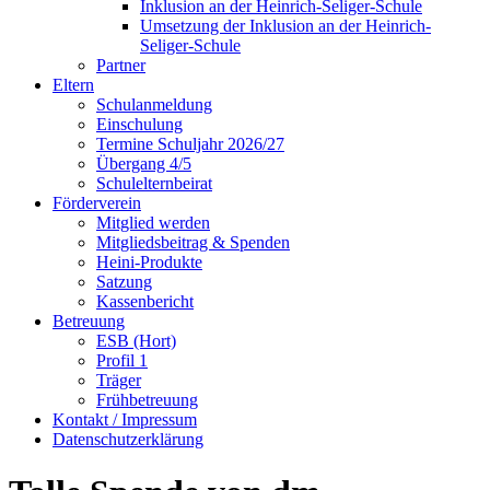
Inklusion an der Heinrich-Seliger-Schule
Umsetzung der Inklusion an der Heinrich-
Seliger-Schule
Partner
Eltern
Schulanmeldung
Einschulung
Termine Schuljahr 2026/27
Übergang 4/5
Schulelternbeirat
Förderverein
Mitglied werden
Mitgliedsbeitrag & Spenden
Heini-Produkte
Satzung
Kassenbericht
Betreuung
ESB (Hort)
Profil 1
Träger
Frühbetreuung
Kontakt / Impressum
Datenschutzerklärung