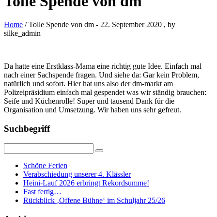
Tolle Spende von dm
Home
/ Tolle Spende von dm
-
22. September 2020
, by
silke_admin
Da hatte eine Erstklass-Mama eine richtig gute Idee. Einfach mal
nach einer Sachspende fragen. Und siehe da: Gar kein Problem,
natürlich und sofort. Hier hat uns also der dm-markt am
Polizeipräsidium einfach mal gespendet was wir ständig brauchen:
Seife und Küchenrolle! Super und tausend Dank für die
Organisation und Umsetzung. Wir haben uns sehr gefreut.
Suchbegriff
Schöne Ferien
Verabschiedung unserer 4. Klässler
Heini-Lauf 2026 erbringt Rekordsumme!
Fast fertig…
Rückblick ‚Offene Bühne‘ im Schuljahr 25/26