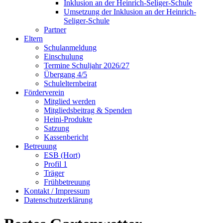
Inklusion an der Heinrich-Seliger-Schule
Umsetzung der Inklusion an der Heinrich-
Seliger-Schule
Partner
Eltern
Schulanmeldung
Einschulung
Termine Schuljahr 2026/27
Übergang 4/5
Schulelternbeirat
Förderverein
Mitglied werden
Mitgliedsbeitrag & Spenden
Heini-Produkte
Satzung
Kassenbericht
Betreuung
ESB (Hort)
Profil 1
Träger
Frühbetreuung
Kontakt / Impressum
Datenschutzerklärung