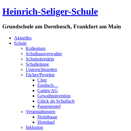
Heinrich-Seliger-Schule
Grundschule am Dornbusch, Frankfurt am Main
Aktuelles
Schule
Kollegium
Schulhausverwalter
Schulsekretärin
Schulleitung
Unterrichtszeiten
Fächer/Projekte
Chor
Englisch…
Garten AG
Gewaltprävention
Glück als Schulfach
Pausenengel
Veranstaltungen
Heinibasar
Heinilauf
Inklusion