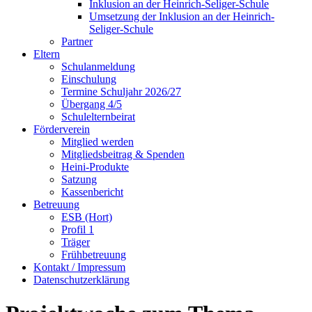
Inklusion an der Heinrich-Seliger-Schule
Umsetzung der Inklusion an der Heinrich-
Seliger-Schule
Partner
Eltern
Schulanmeldung
Einschulung
Termine Schuljahr 2026/27
Übergang 4/5
Schulelternbeirat
Förderverein
Mitglied werden
Mitgliedsbeitrag & Spenden
Heini-Produkte
Satzung
Kassenbericht
Betreuung
ESB (Hort)
Profil 1
Träger
Frühbetreuung
Kontakt / Impressum
Datenschutzerklärung