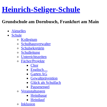
Heinrich-Seliger-Schule
Grundschule am Dornbusch, Frankfurt am Main
Aktuelles
Schule
Kollegium
Schulhausverwalter
Schulsekretärin
Schulleitung
Unterrichtszeiten
Fächer/Projekte
Chor
Englisch…
Garten AG
Gewaltprävention
Glück als Schulfach
Pausenengel
Veranstaltungen
Heinibasar
Heinilauf
Inklusion