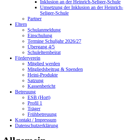
Inklusion an der Heinrich-Seliger-Schule
Umsetzung der Inklusion an der Heinrich-
Seliger-Schule
Partner
Eltern
Schulanmeldung
Einschulung
Termine Schuljahr 2026/27
Übergang 4/5
Schulelternbeirat
Förderverein
Mitglied werden
Mitgliedsbeitrag & Spenden
Heini-Produkte
Satzung
Kassenbericht
Betreuung
ESB (Hort)
Profil 1
Träger
Frühbetreuung
Kontakt / Impressum
Datenschutzerklärung