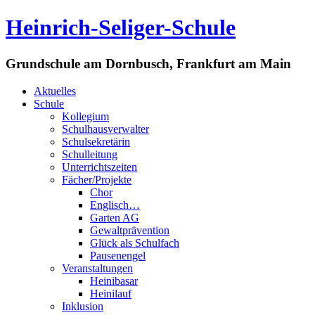
Heinrich-Seliger-Schule
Grundschule am Dornbusch, Frankfurt am Main
Aktuelles
Schule
Kollegium
Schulhausverwalter
Schulsekretärin
Schulleitung
Unterrichtszeiten
Fächer/Projekte
Chor
Englisch…
Garten AG
Gewaltprävention
Glück als Schulfach
Pausenengel
Veranstaltungen
Heinibasar
Heinilauf
Inklusion