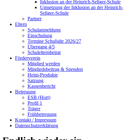
Inklusion an der Heinrich-Seliger-Schule
Umsetzung der Inklusion an der Heinrich-
Seliger-Schule
Partner
Eltern
Schulanmeldung
Einschulung
Termine Schuljahr 2026/27
Übergang 4/5
Schulelternbeirat
Förderverein
Mitglied werden
Mitgliedsbeitrag & Spenden
Heini-Produkte
Satzung
Kassenbericht
Betreuung
ESB (Hort)
Profil 1
Träger
Frühbetreuung
Kontakt / Impressum
Datenschutzerklärung