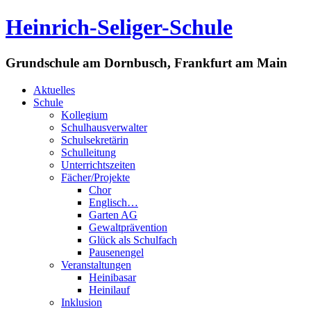
Heinrich-Seliger-Schule
Grundschule am Dornbusch, Frankfurt am Main
Aktuelles
Schule
Kollegium
Schulhausverwalter
Schulsekretärin
Schulleitung
Unterrichtszeiten
Fächer/Projekte
Chor
Englisch…
Garten AG
Gewaltprävention
Glück als Schulfach
Pausenengel
Veranstaltungen
Heinibasar
Heinilauf
Inklusion