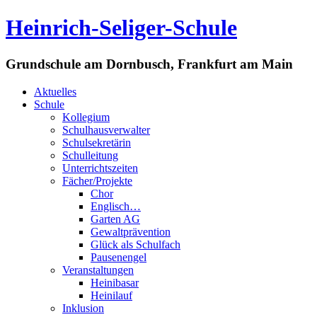
Heinrich-Seliger-Schule
Grundschule am Dornbusch, Frankfurt am Main
Aktuelles
Schule
Kollegium
Schulhausverwalter
Schulsekretärin
Schulleitung
Unterrichtszeiten
Fächer/Projekte
Chor
Englisch…
Garten AG
Gewaltprävention
Glück als Schulfach
Pausenengel
Veranstaltungen
Heinibasar
Heinilauf
Inklusion