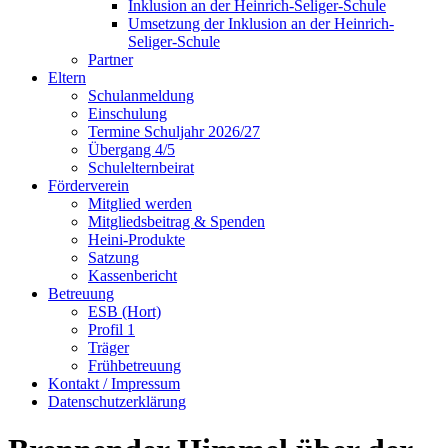
Inklusion an der Heinrich-Seliger-Schule
Umsetzung der Inklusion an der Heinrich-
Seliger-Schule
Partner
Eltern
Schulanmeldung
Einschulung
Termine Schuljahr 2026/27
Übergang 4/5
Schulelternbeirat
Förderverein
Mitglied werden
Mitgliedsbeitrag & Spenden
Heini-Produkte
Satzung
Kassenbericht
Betreuung
ESB (Hort)
Profil 1
Träger
Frühbetreuung
Kontakt / Impressum
Datenschutzerklärung