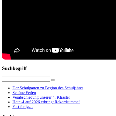
Suchbegriff
Der Schulgarten zu Beginn des Schuljahres
Schöne Ferien
Verabschiedung unserer 4. Klässler
Heini-Lauf 2026 erbringt Rekordsumme!
Fast fertig…