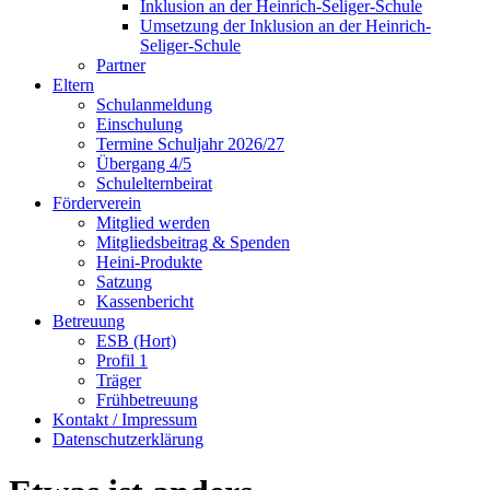
Inklusion an der Heinrich-Seliger-Schule
Umsetzung der Inklusion an der Heinrich-
Seliger-Schule
Partner
Eltern
Schulanmeldung
Einschulung
Termine Schuljahr 2026/27
Übergang 4/5
Schulelternbeirat
Förderverein
Mitglied werden
Mitgliedsbeitrag & Spenden
Heini-Produkte
Satzung
Kassenbericht
Betreuung
ESB (Hort)
Profil 1
Träger
Frühbetreuung
Kontakt / Impressum
Datenschutzerklärung