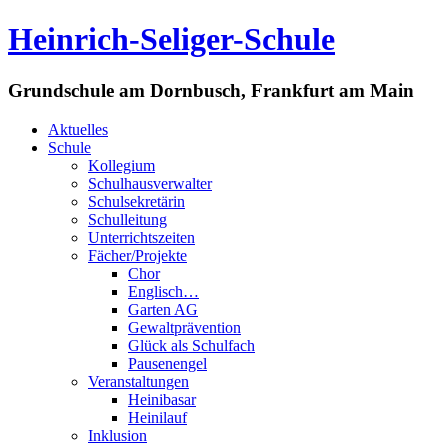
Heinrich-Seliger-Schule
Grundschule am Dornbusch, Frankfurt am Main
Aktuelles
Schule
Kollegium
Schulhausverwalter
Schulsekretärin
Schulleitung
Unterrichtszeiten
Fächer/Projekte
Chor
Englisch…
Garten AG
Gewaltprävention
Glück als Schulfach
Pausenengel
Veranstaltungen
Heinibasar
Heinilauf
Inklusion