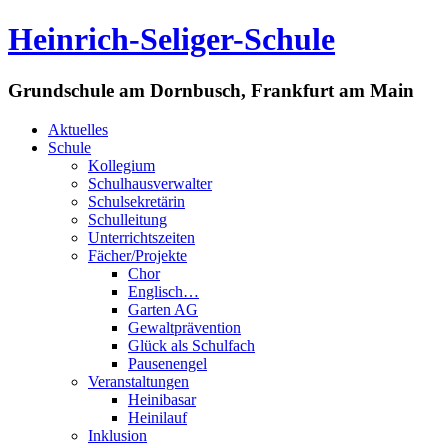
Heinrich-Seliger-Schule
Grundschule am Dornbusch, Frankfurt am Main
Aktuelles
Schule
Kollegium
Schulhausverwalter
Schulsekretärin
Schulleitung
Unterrichtszeiten
Fächer/Projekte
Chor
Englisch…
Garten AG
Gewaltprävention
Glück als Schulfach
Pausenengel
Veranstaltungen
Heinibasar
Heinilauf
Inklusion