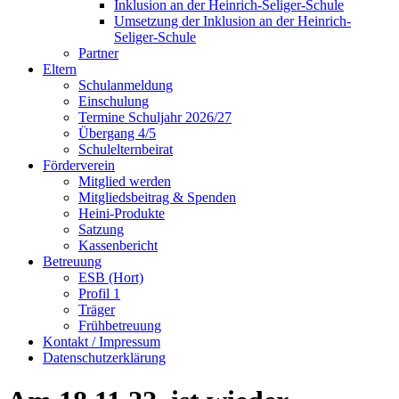
Inklusion an der Heinrich-Seliger-Schule
Umsetzung der Inklusion an der Heinrich-
Seliger-Schule
Partner
Eltern
Schulanmeldung
Einschulung
Termine Schuljahr 2026/27
Übergang 4/5
Schulelternbeirat
Förderverein
Mitglied werden
Mitgliedsbeitrag & Spenden
Heini-Produkte
Satzung
Kassenbericht
Betreuung
ESB (Hort)
Profil 1
Träger
Frühbetreuung
Kontakt / Impressum
Datenschutzerklärung